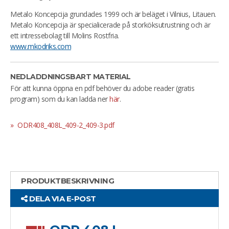
Metalo Koncepcija grundades 1999 och är beläget i Vilnius, Litauen.
Metalo Koncepcija är specialicerade på storköksutrustning och är
ett intressebolag till Molins Rostfria.
www.mkodriks.com
NEDLADDNINGSBART MATERIAL
För att kunna öppna en pdf behöver du adobe reader (gratis
program) som du kan ladda ner
här
.
ODR408_408L_409-2_409-3.pdf
PRODUKTBESKRIVNING
DELA VIA E-POST