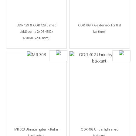
ODR 129 & ODR 129 B med
ODR 409 K Gejderfack för 8 st
disklådorna 2xDE-45 (2x
kantiner.
450x400x200 mm).
MR 303 Utmatningsbänk Rullar
ODR 402 Underhylla med
Utsvängbar.
bakkant.