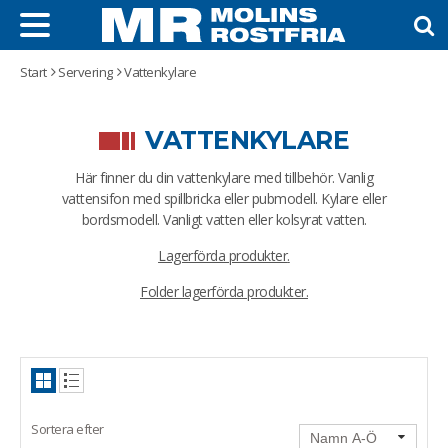
Start
Servering
Vattenkylare
VATTENKYLARE
Här finner du din vattenkylare med tillbehör. Vanlig
vattensifon med spillbricka eller pubmodell. Kylare eller
bordsmodell. Vanligt vatten eller kolsyrat vatten.
Lagerförda produkter
.
Folder lagerförda produkter.
Vattenkylare
Värmerier
Kyldiskar
Neutral Disk
Sortera efter
Buffébänk