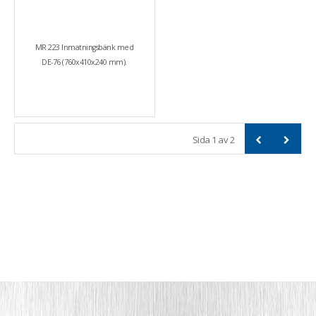
MR 223 Inmatningsbänk med
DE-76 (760x410x240 mm).
Sida
1
av
2