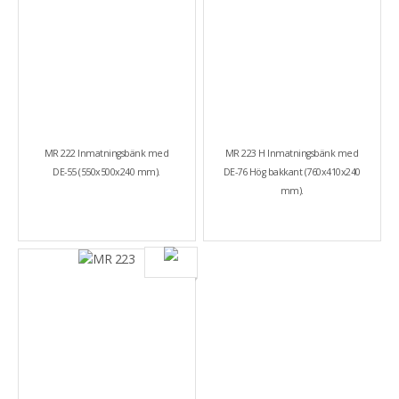
MR 222 Inmatningsbänk med
MR 223 H Inmatningsbänk med
DE-55 (550x500x240 mm).
DE-76 Hög bakkant (760x410x240
mm).