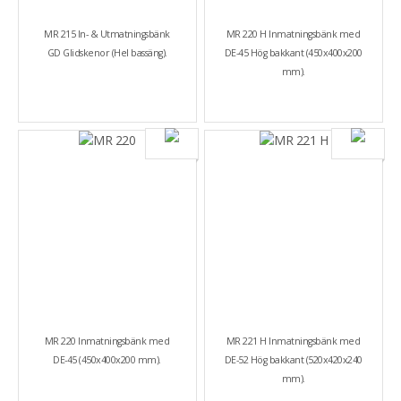
MR 215 In- & Utmatningsbänk
MR 220 H Inmatningsbänk med
GD Glidskenor (Hel bassäng).
DE-45 Hög bakkant (450x400x200
mm).
MR 220 Inmatningsbänk med
MR 221 H Inmatningsbänk med
DE-45 (450x400x200 mm).
DE-52 Hög bakkant (520x420x240
mm).