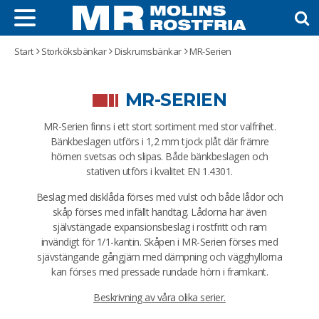
Start
Storköksbänkar
Diskrumsbänkar
MR-Serien
Rostfria bänkar
MR-SERIEN
Diskrumsbänkar
MR-Serien finns i ett stort sortiment med stor valfrihet.
MR-Serien
Bänkbeslagen utförs i 1,2 mm tjock plåt där främre
hörnen svetsas och slipas. Både bänkbeslagen och
ODR-Serien
stativen utförs i kvalitet EN 1.4301.
CS-Serien
Beslag med disklåda förses med vulst och både lådor och
MR Bänktillbehör
skåp förses med infällt handtag. Lådorna har även
självstängade expansionsbeslag i rostfritt och ram
ODR Bänktillbehör
invändigt för 1/1-kantin. Skåpen i MR-Serien förses med
Styckbord
sjävstängande gångjärn med dämpning och vägghyllorna
kan förses med pressade rundade hörn i framkant.
Beskrivning av våra olika serier.