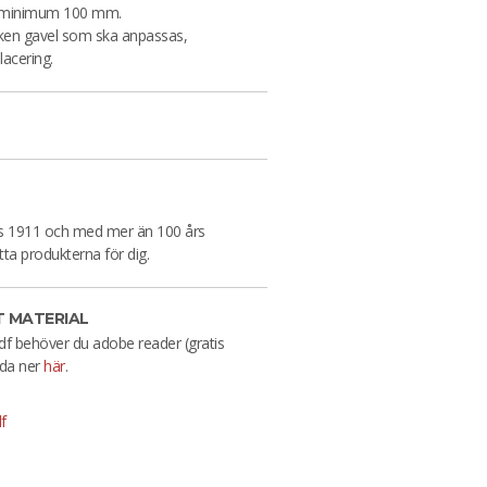
), minimum 100 mm.
lken gavel som ska anpassas,
lacering.
es 1911 och med mer än 100 års
tta produkterna för dig.
 MATERIAL
df behöver du adobe reader (gratis
da ner
här
.
f