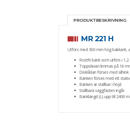
PRODUKTBESKRIVNING
MR 221 H
Utförs med 300 mm hög bakkant, anpa
Rostfri bänk som utförs i 1,2
Toppskivan limmas på 16 mm pl
Disklådan förses med silhin
Bänken förses med ett stati
Bänken är ställbar i höjd.
Ställbara väggfästen ingår.
Bänklängd (L) upp till 2400