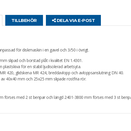
TILLBEHÖR
DELA VIA E-POST
ssad för diskmaskin i en gavel och 3/50 i övrigt.
 mm slipad och borstad plåt i kvalitet EN 1.4301.
astskiva för en stabil ljudisolerad arbetsyta.
k MR 420, glidskena MR 424, breddavlopp och avloppsanslutning DN 40.
v av 40x40 mm och 25x25 mm slipade rostfria rör.
 mm förses med 2 st benpar och längd 2401-3800 mm förses med 3 st benpa