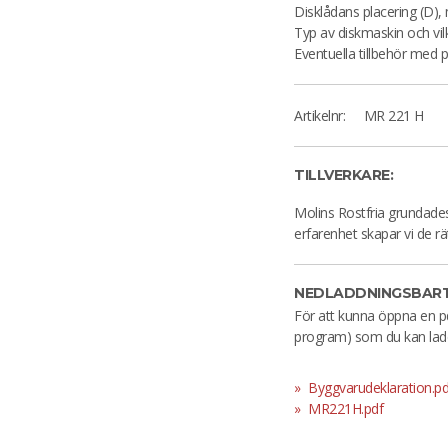
Disklådans placering (D
Typ av diskmaskin och vi
Eventuella tillbehör med p
Artikelnr:
MR 221 H
TILLVERKARE:
Molins Rostfria grundad
erfarenhet skapar vi de rä
NEDLADDNINGSBART
För att kunna öppna en p
program) som du kan lad
Byggvarudeklaration.pd
MR221H.pdf