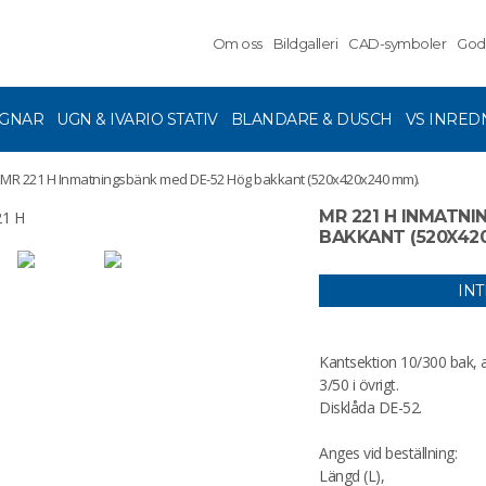
Om oss
Bildgalleri
CAD-symboler
God
GNAR
UGN & IVARIO STATIV
BLANDARE & DUSCH
VS INRED
MR 221 H Inmatningsbänk med DE-52 Hög bakkant (520x420x240 mm).
MR 221 H INMATN
BAKKANT (520X42
IN
Kantsektion 10/300 bak, a
3/50 i övrigt.
Disklåda DE-52.
Anges vid beställning:
Längd (L),