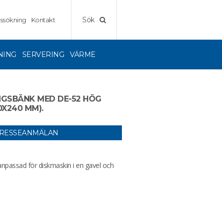
Sök
ssökning
Kontakt
NING
SERVERING
VÄRME
INGSBÄNK MED DE-52 HÖG
0X240 MM).
TRESSEANMÄLAN
npassad för diskmaskin i en gavel och