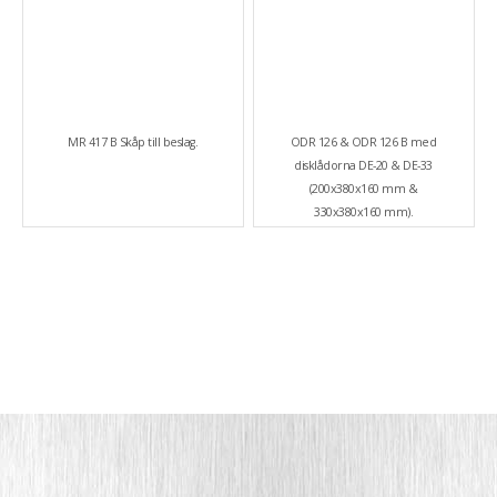
MR 417 B Skåp till beslag.
ODR 126 & ODR 126 B med
disklådorna DE-20 & DE-33
(200x380x160 mm &
330x380x160 mm).