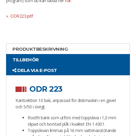
program) som du kan ladda ner
här
.
ODR223.pdf
PRODUKTBESKRIVNING
TILLBEHÖR
DELA VIA E-POST
ODR 223
Kantsektion 10 bak, anpassad för diskmaskin i en gavel
och 5/50 i övrigt.
Rostfri bänk som utförs med toppskiva i 1,0 mm
slipad och borstad plåt i kvalitet EN 1.4301.
Toppskivan limmas på 16 mm vattenavstötande