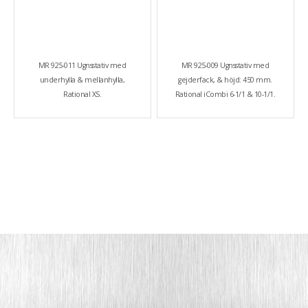
MR 925-011 Ugnsstativ med
MR 925-009 Ugnsstativ med
underhylla & mellanhylla,
gejderfack, & höjd: 450 mm.
Rational XS.
Rational iCombi 6-1/1 & 10-1/1.