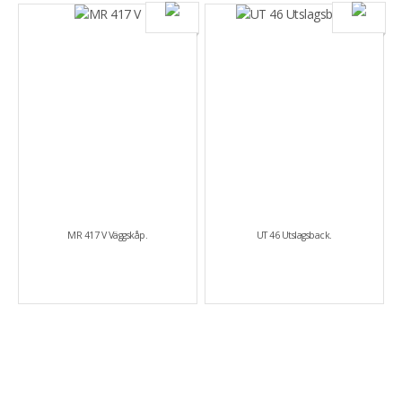
MR 417 V Väggskåp.
UT 46 Utslagsback.