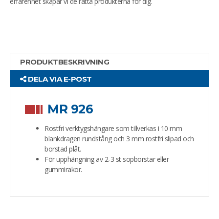
erfarenhet skapar vi de rätta produkterna för dig.
PRODUKTBESKRIVNING
DELA VIA E-POST
MR 926
Rostfri verktygshängare som tillverkas i 10 mm
blankdragen rundstång och 3 mm rostfri slipad och
borstad plåt.
För upphängning av 2-3 st sopborstar eller
gummirakor.