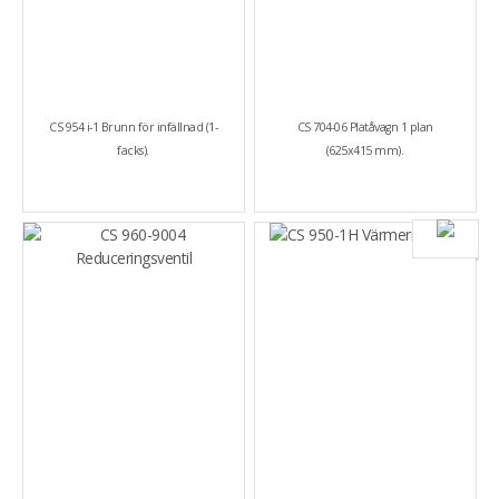
CS 954 i-1 Brunn för infällnad (1-
CS 704-06 Platåvagn 1 plan
facks).
(625x415 mm).