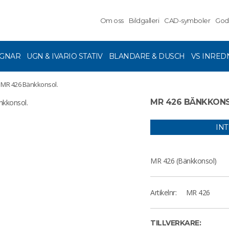
Om oss
Bildgalleri
CAD-symboler
God
GNAR
UGN & IVARIO STATIV
BLANDARE & DUSCH
VS INRED
MR 426 Bänkkonsol.
MR 426 BÄNKKONS
IN
MR 426 (Bänkkonsol)
Artikelnr:
MR 426
TILLVERKARE: