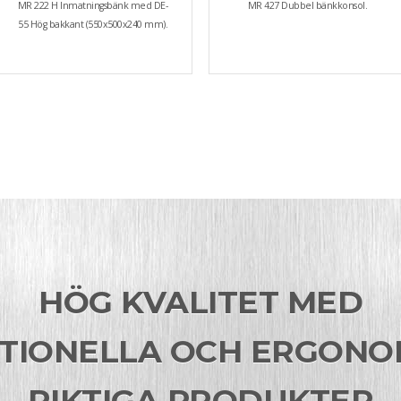
MR 222 H Inmatningsbänk med DE-
MR 427 Dubbel bänkkonsol.
55 Hög bakkant (550x500x240 mm).
HÖG KVALITET MED
TIONELLA OCH ERGONO
RIKTIGA PRODUKTER