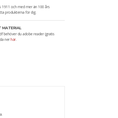
es 1911 och med mer än 100 års
tta produkterna för dig.
 MATERIAL
df behöver du adobe reader (gratis
da ner
här
.
a.