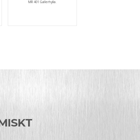
MR 401 Gallerhylla.
MISKT