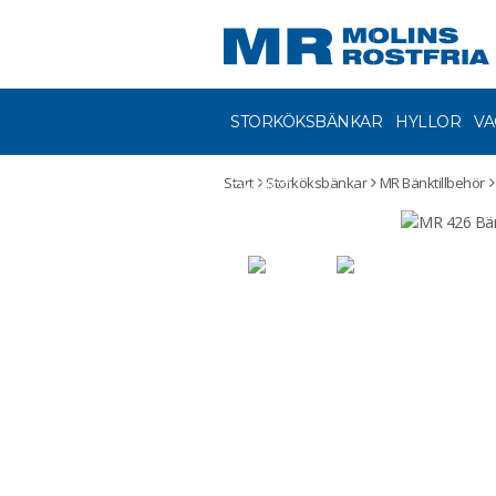
STORKÖKSBÄNKAR
HYLLOR
VA
Start
Storköksbänkar
MR Bänktillbehör
ÖVRIGT