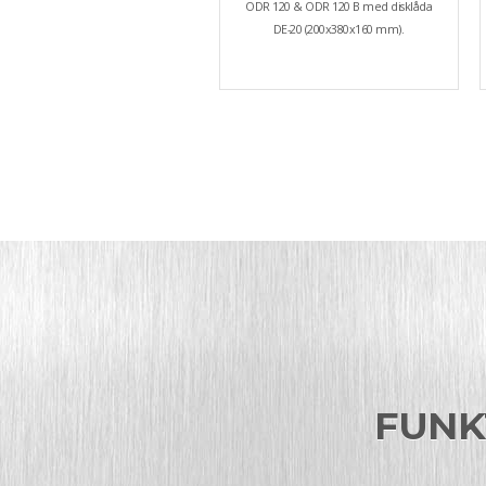
ODR 120 & ODR 120 B med disklåda
DE-20 (200x380x160 mm).
FUNK