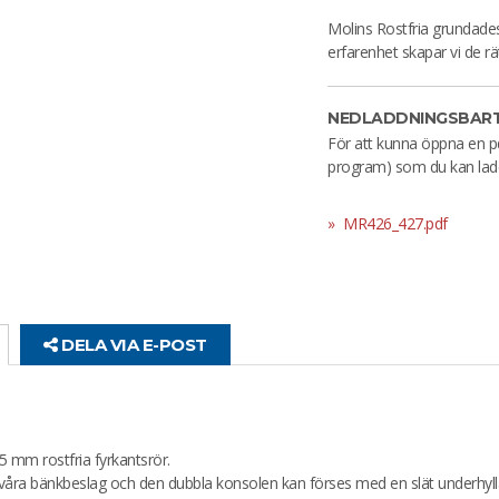
Molins Rostfria grundad
erfarenhet skapar vi de rä
NEDLADDNINGSBART
För att kunna öppna en p
program) som du kan lad
MR426_427.pdf
DELA VIA E-POST
5 mm rostfria fyrkantsrör.
 våra bänkbeslag och den dubbla konsolen kan förses med en slät underhyll