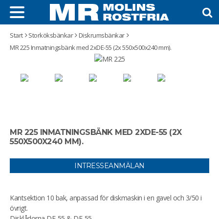
Start
Storköksbänkar
Diskrumsbänkar
MR 225 Inmatningsbänk med 2xDE-55 (2x 550x500x240 mm).
MR 225 INMATNINGSBÄNK MED 2XDE-55 (2X
550X500X240 MM).
INTRESSEANMÄLAN
Kantsektion 10 bak, anpassad för diskmaskin i en gavel och 3/50 i
övrigt.
Disklådorna DE-55 & DE-55.