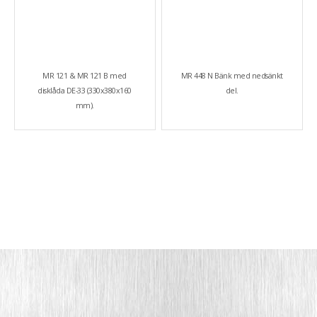
MR 121 & MR 121 B med
MR 448 N Bänk med nedsänkt
disklåda DE-33 (330x380x160
del.
mm).