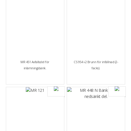
MR 451 Avfallsdel för
CS 954 i-2 Brunn för infällnad (2-
inlämningsbänk.
facks).