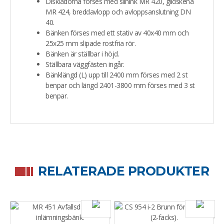
Disklådorna förses med silhink MR 420, glidskena
MR 424, breddavlopp och avloppsanslutning DN
40.
Bänken förses med ett stativ av 40x40 mm och
25x25 mm slipade rostfria rör.
Bänken är ställbar i höjd.
Ställbara väggfästen ingår.
Bänklängd (L) upp till 2400 mm förses med 2 st
benpar och längd 2401-3800 mm förses med 3 st
benpar.
RELATERADE PRODUKTER