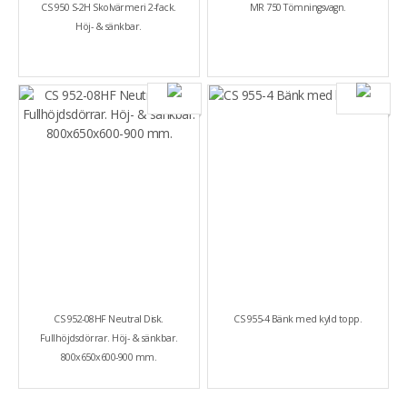
CS 950 S-2H Skolvärmeri 2-fack.
MR 750 Tömningsvagn.
Höj- & sänkbar.
CS 952-08HF Neutral Disk.
CS 955-4 Bänk med kyld topp.
Fullhöjdsdörrar. Höj- & sänkbar.
800x650x600-900 mm.