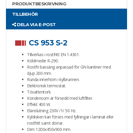
PRODUKTBESKRIVNING
TILLBEHÖR
DELA VIA E-POST
CS 953 S-2
Tillverkas i rostfritt EN 1.4301.
Köldmedie R-290.
Rostfri bassäng anpassad för GN kantiner med
djup 200 mm.
Runda innerhörn i kylbrunnen.
Elektronisk termostat.
Tövattentork.
Kondensorn är försedd med luftfilter.
Effekt 400 W.
Elanslutning 230V /1/ 50 Hz.
Kyldisken kan förses med fyllningar i laminat eller
rostfritt samt dörrar.
Dim 1200x450x900 mm.