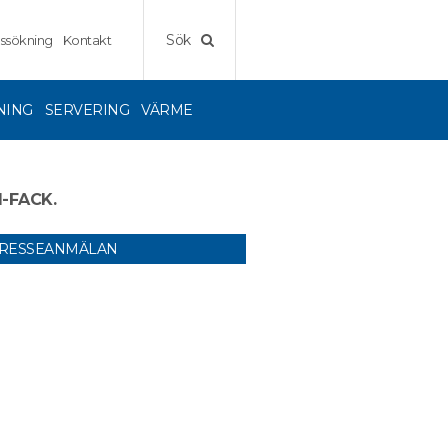
Sök
ssökning
Kontakt
NING
SERVERING
VÄRME
1-FACK.
TRESSEANMÄLAN