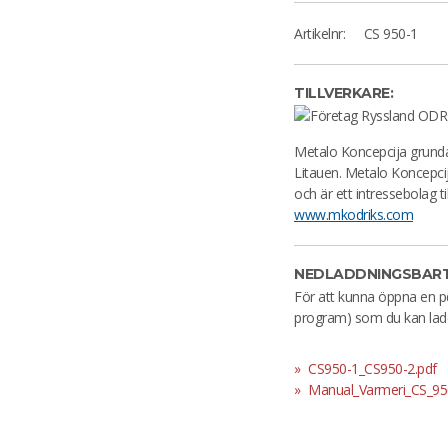
Artikelnr:
CS 950-1
TILLVERKARE:
Metalo Koncepcija grundad
Litauen. Metalo Koncepcij
och är ett intressebolag ti
www.mkodriks.com
NEDLADDNINGSBART
För att kunna öppna en p
program) som du kan lad
CS950-1_CS950-2.pdf
Manual_Varmeri_CS_95