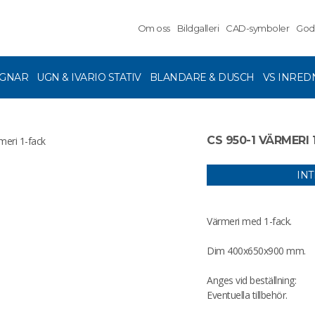
Om oss
Bildgalleri
CAD-symboler
God
GNAR
UGN & IVARIO STATIV
BLANDARE & DUSCH
VS INRED
CS 950-1 VÄRMERI 
IN
Värmeri med 1-fack.
Dim 400x650x900 mm.
Anges vid beställning:
Eventuella tillbehör.