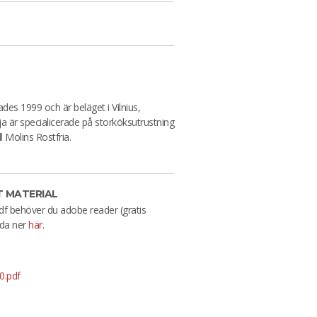
es 1999 och är beläget i Vilnius,
a är specialicerade på storköksutrustning
ll Molins Rostfria.
 MATERIAL
df behöver du adobe reader (gratis
da ner
här
.
0.pdf