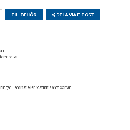
TILLBEHÖR
DELA VIA E-POST
.
unn.
termostat.
ingar i laminat eller rostfritt samt dörrar.