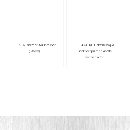
CS 950 i-3 Värmeri för infällnad
CS 940-43 KH Elektrisk höj- &
(3-facks).
sänkbar spis med 4 fasta
värmeplattor.