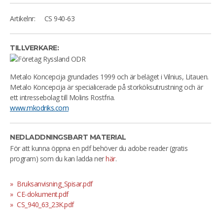
Artikelnr:
CS 940-63
TILLVERKARE:
Metalo Koncepcija grundades 1999 och är beläget i Vilnius, Litauen.
Metalo Koncepcija är specialicerade på storköksutrustning och är
ett intressebolag till Molins Rostfria.
www.mkodriks.com
NEDLADDNINGSBART MATERIAL
För att kunna öppna en pdf behöver du adobe reader (gratis
program) som du kan ladda ner
här
.
Bruksanvisning_Spisar.pdf
CE-dokument.pdf
CS_940_63_23K.pdf